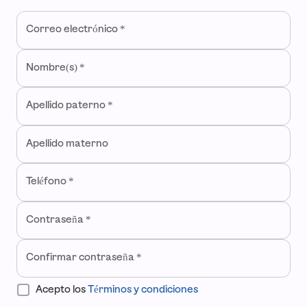
Bienvenido a ContoPay
Correo electrónico
*
Crea una cuenta para iniciar a impulsar tu negocio desde la 
Nombre(s)
*
Apellido paterno
*
Apellido materno
Teléfono
*
Contraseña
*
Confirmar contraseña
*
Acepto los
Términos y condiciones